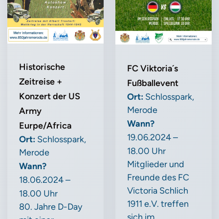
Historische
FC Viktoria´s
Zeitreise +
Fußballevent
Konzert der US
Ort:
Schlosspark,
Merode
Army
Wann?
Eurpe/Africa
19.06.2024 –
Ort:
Schlosspark,
18.00 Uhr
Merode
Mitglieder und
Wann?
Freunde des FC
18.06.2024 –
Victoria Schlich
18.00 Uhr
1911 e.V. treffen
80. Jahre D-Day
sich im