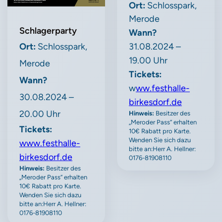
Ort:
Schlosspark,
Merode
Schlagerparty
Wann?
Ort:
Schlosspark,
31.08.2024 –
19.00 Uhr
Merode
Tickets:
Wann?
w
ww.festhalle-
30.08.2024 –
birkesdorf.de
20.00 Uhr
Hinweis:
Besitzer des
„Meroder Pass“ erhalten
Tickets:
10€ Rabatt pro Karte.
Wenden Sie sich dazu
www.festhalle-
bitte an:Herr A. Hellner:
birkesdorf.de
0176-81908110
Hinweis:
Besitzer des
„Meroder Pass“ erhalten
10€ Rabatt pro Karte.
Wenden Sie sich dazu
bitte an:Herr A. Hellner:
0176-81908110